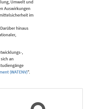
klung, Umwelt und
den Auswirkungen
ittelsicherheit im
 Darüber hinaus
tionaler,
twicklungs-,
sich an
rstudiengänge
ement (WATENV)
".