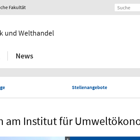
iche Fakultät
ik und Welthandel
News
ige
Stellenangebote
n am Institut für Umweltökon