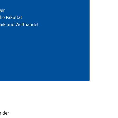
ver
he Fakultät
mik und Welthandel
n der