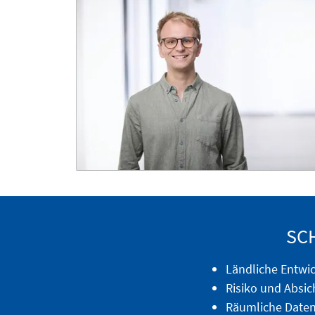
SC
Ländliche Entwi
Risiko und Absi
Räumliche Date