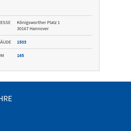
RESSE
Königsworther Platz 1
30167 Hannover
BÄUDE
1503
UM
165
HRE