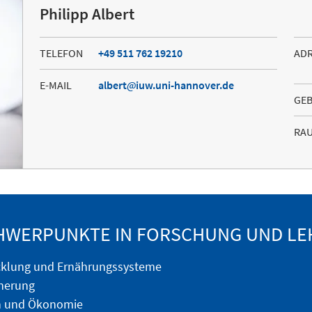
Philipp Albert
TELEFON
+49 511 762 19210
AD
E-MAIL
albert
iuw.uni-hannover.de
GE
RA
HWERPUNKTE IN FORSCHUNG UND LE
cklung und Ernährungssysteme
cherung
n und Ökonomie